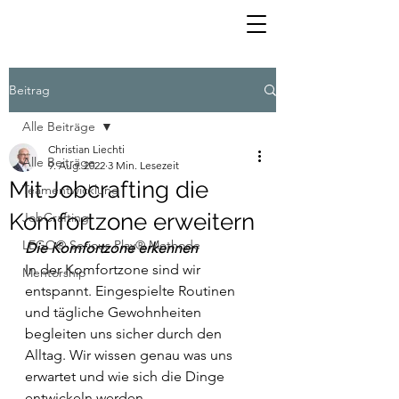
Beitrag
Alle Beiträge
Christian Liechti
Alle Beiträge
9. Aug. 2022
3 Min. Lesezeit
Mit Jobcrafting die
Teamentwicklung
Komfortzone erweitern
JobCrafting
LEGO® Serious Play® Methode
Die Komfortzone erkennen
In der Komfortzone sind wir 
Mentorship
entspannt. Eingespielte Routinen 
und tägliche Gewohnheiten 
begleiten uns sicher durch den 
Alltag. Wir wissen genau was uns 
erwartet und wie sich die Dinge 
entwickeln werden.