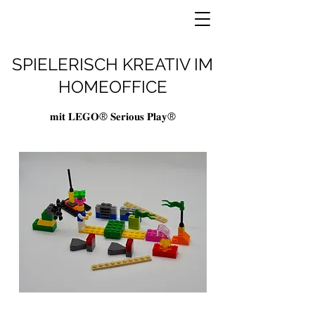
SPIELERISCH KREATIV IM
HOMEOFFICE
𝐦𝐢𝐭 𝐋𝐄𝐆𝐎® 𝐒𝐞𝐫𝐢𝐨𝐮𝐬 𝐏𝐥𝐚𝐲®